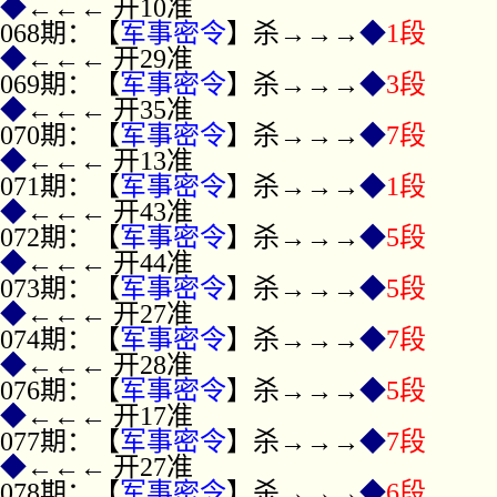
◆
←←← 开10准
068期：【
军事密令
】杀→→→
◆
1段
◆
←←← 开29准
069期：【
军事密令
】杀→→→
◆
3段
◆
←←← 开35准
070期：【
军事密令
】杀→→→
◆
7段
◆
←←← 开13准
071期：【
军事密令
】杀→→→
◆
1段
◆
←←← 开43准
072期：【
军事密令
】杀→→→
◆
5段
◆
←←← 开44准
073期：【
军事密令
】杀→→→
◆
5段
◆
←←← 开27准
074期：【
军事密令
】杀→→→
◆
7
段
◆
←←← 开28准
076期：【
军事密令
】杀→→→
◆
5段
◆
←←← 开17准
077期：【
军事密令
】杀→→→
◆
7段
◆
←←← 开27准
078期：【
军事密令
】杀→→→
◆
6段