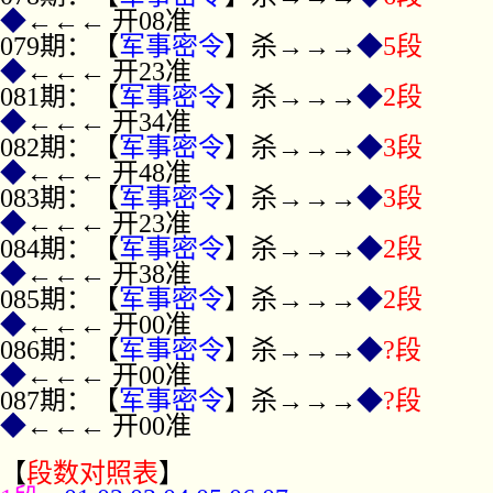
◆
←←← 开08准
079期：【
军事密令
】杀→→→
◆
5段
◆
←←← 开23准
081期：【
军事密令
】杀→→→
◆
2段
◆
←←← 开34准
082期：【
军事密令
】杀→→→
◆
3段
◆
←←← 开48准
083期：【
军事密令
】杀→→→
◆
3段
◆
←←← 开23准
084期：【
军事密令
】杀→→→
◆
2段
◆
←←← 开38准
085期：【
军事密令
】杀→→→
◆
2
段
◆
←←← 开00准
086期：【
军事密令
】杀→→→
◆
?段
◆
←←← 开00准
087期：【
军事密令
】杀→→→
◆
?段
◆
←←← 开00准
【
段数对照表
】