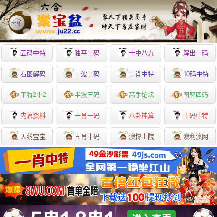
五码中特
独平二码
十中八九
解出一码
看图解码
一波二码
二肖中特
10码中特
平特2中2
半波三码
高手论坛
图解四码
内幕资料
一肖一码
八卦神算
十码中特
天线宝宝
五肖十码
澳博士院
澳利澳网