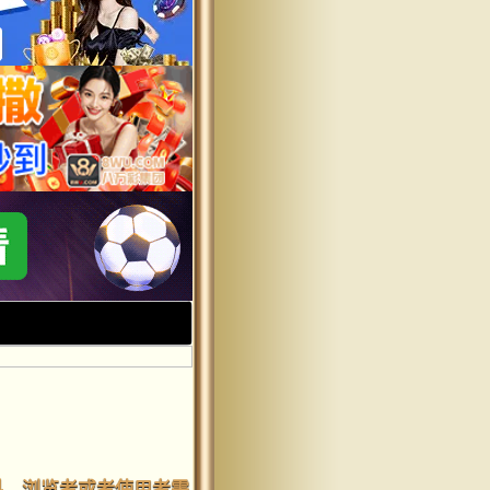
料。浏览者或者使用者需