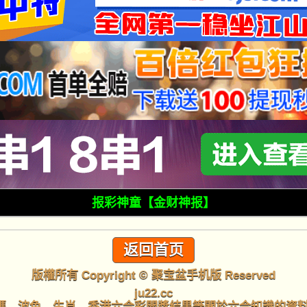
报彩神童【金财神报】
返回首页
版權所有 Copyright © 聚宝盆手机版 Reserved
ju22.cc
平碼、波色、生肖、香港六合彩開獎結果等關於六合知識的資