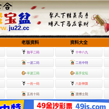
老版资料
资料大全
独平二码
十中八九
一波二码
二肖中特
半波三码
高手论坛
一肖一码
八卦神算
五肖十码
澳博士院