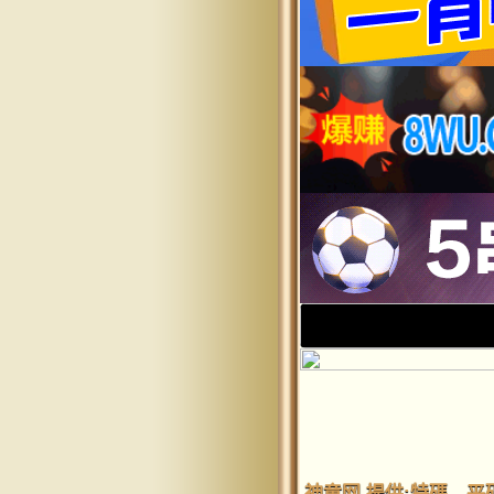
神童网 提供:特碼、