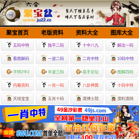
聚宝首页
老版资料
资料大全
图库大全
五码中特
独平二码
十中八九
解出一码
看图解码
一波二码
二肖中特
10码中特
平特2中2
半波三码
高手论坛
图解四码
内幕资料
一肖一码
八卦神算
十码中特
天线宝宝
五肖十码
澳博士院
澳利澳网