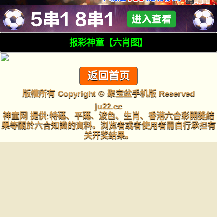
报彩神童【六肖图】
返回首页
版權所有 Copyright © 聚宝盆手机版 Reserved
ju22.cc
神童网 提供:特碼、平碼、波色、生肖、香港六合彩開獎結
果等關於六合知識的資料。浏览者或者使用者需自行承担有
关开奖结果。