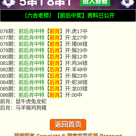
〔六合老师〕【前后中奖】资料已公开
076期：
前后肖中特
【
前肖
】开:虎17中
077期：
前后肖中特
【
前肖
】开:龙27中
078期：
前后肖中特
【
前肖
】开:猪08错
079期：
前后肖中特
【
后肖
】开:猴23中
080期：
前后肖中特
【
后肖
】开:猴11中
081期：
前后肖中特
【
前肖
】开:鸡34错
082期：
前后肖中特
【
后肖
】开:羊48中
083期：
前后肖中特
【
后肖
】开:猴23中
084期：
前后肖中特
【
后肖
】开:蛇38错
085期：
前后肖中特
【
后肖
】开:龙03错
086期：
前后肖中特
【
前肖
】开:00中
前肖：鼠牛虎兔龙蛇
后肖：马羊猴鸡狗猪
返回首页
版權所有 Copyright © 聚宝盆手机版 Reserved