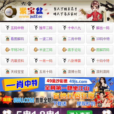
五码中特
独平二码
十中八九
解出一码
看图解码
一波二码
二肖中特
10码中特
平特2中2
半波三码
高手论坛
图解四码
内幕资料
一肖一码
八卦神算
十码中特
天线宝宝
五肖十码
澳博士院
澳利澳网