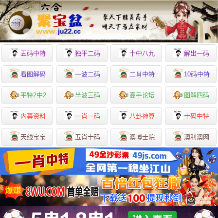
五码中特
独平二码
十中八九
解出一码
看图解码
一波二码
二肖中特
10码中特
平特2中2
半波三码
高手论坛
图解四码
内幕资料
一肖一码
八卦神算
十码中特
天线宝宝
五肖十码
澳博士院
澳利澳网