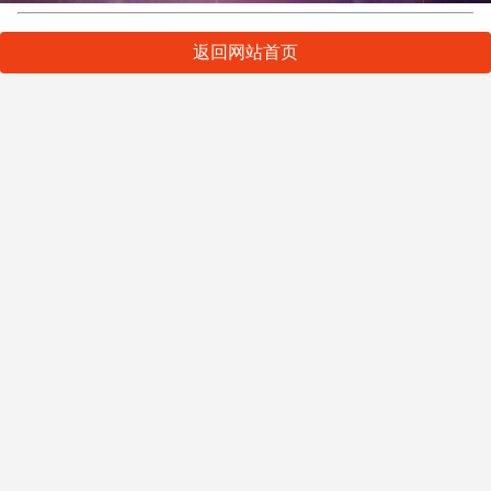
返回网站首页