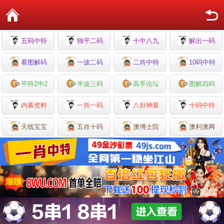
五码中特
独平二码
十中八九
解出一码
看图解码
一波二码
二肖中特
10码中特
平特2中2
半波三码
高手论坛
图解四码
内幕资料
一肖一码
八卦神算
十码中特
天线宝宝
五肖十码
澳博士院
澳利澳网