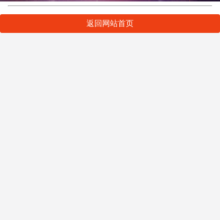
返回网站首页