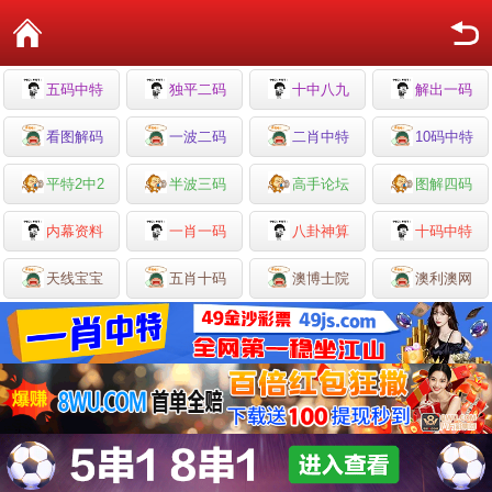
五码中特
独平二码
十中八九
解出一码
看图解码
一波二码
二肖中特
10码中特
平特2中2
半波三码
高手论坛
图解四码
内幕资料
一肖一码
八卦神算
十码中特
天线宝宝
五肖十码
澳博士院
澳利澳网