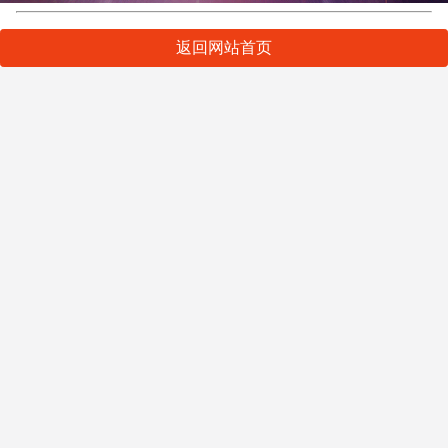
返回网站首页