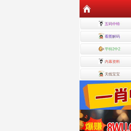
五码中特
看图解码
平特2中2
内幕资料
天线宝宝