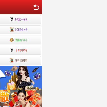
解出一码
10码中特
图解四码
十码中特
澳利澳网