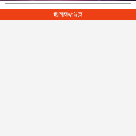
返回网站首页