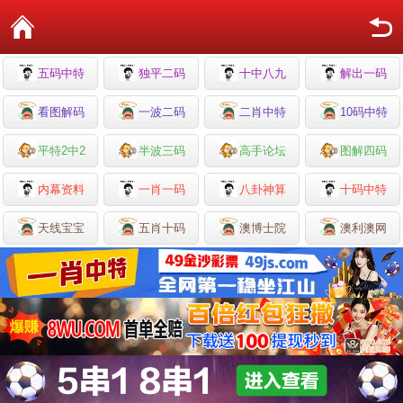
五码中特
独平二码
十中八九
解出一码
看图解码
一波二码
二肖中特
10码中特
平特2中2
半波三码
高手论坛
图解四码
内幕资料
一肖一码
八卦神算
十码中特
天线宝宝
五肖十码
澳博士院
澳利澳网