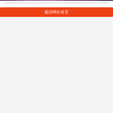
返回网站首页