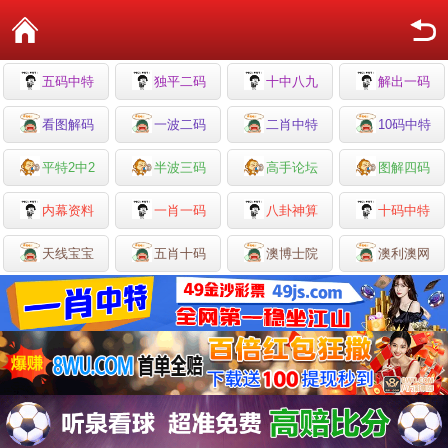
五码中特
独平二码
十中八九
解出一码
看图解码
一波二码
二肖中特
10码中特
平特2中2
半波三码
高手论坛
图解四码
内幕资料
一肖一码
八卦神算
十码中特
天线宝宝
五肖十码
澳博士院
澳利澳网