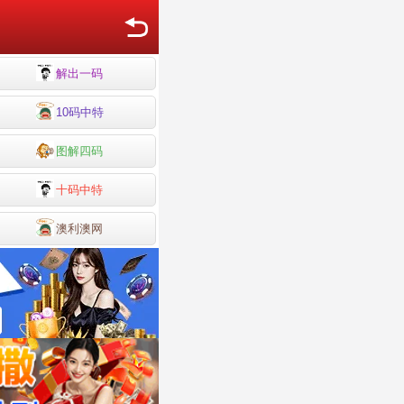
解出一码
10码中特
图解四码
十码中特
澳利澳网