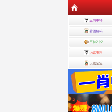
五码中特
看图解码
平特2中2
内幕资料
天线宝宝