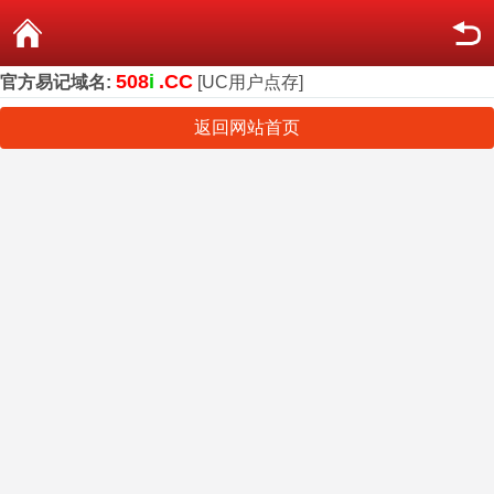
508
i
.CC
官方易记域名:
[UC用户点存]
返回网站首页