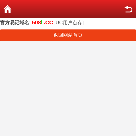
508
i
.CC
官方易记域名:
[UC用户点存]
返回网站首页