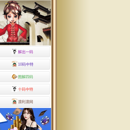
解出一码
10码中特
图解四码
十码中特
澳利澳网