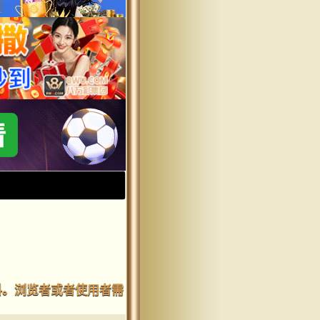
料。浏览者或者使用者需