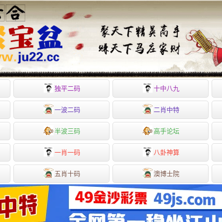
独平二码
十中八九
一波二码
二肖中特
半波三码
高手论坛
一肖一码
八卦神算
五肖十码
澳博士院