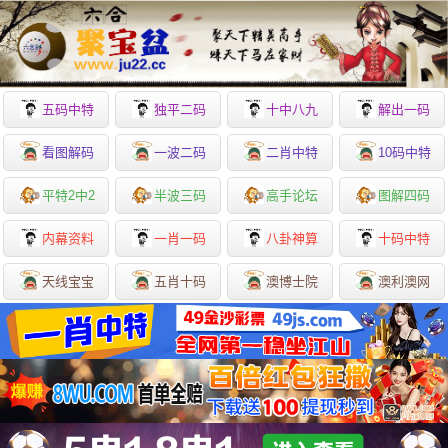
五码中特
独平二码
十中八九
解出一码
看图解码
一波二码
二肖中特
10码中特
平特2中2
半波三码
高手论坛
图解四码
内幕资料
一肖一码
八卦神算
十码中特
天线宝宝
五肖十码
澳博士院
澳利澳网