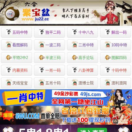
五码中特
独平二码
十中八九
解出一码
看图解码
一波二码
二肖中特
10码中特
平特2中2
半波三码
高手论坛
图解四码
内幕资料
一肖一码
八卦神算
十码中特
天线宝宝
五肖十码
澳博士院
澳利澳网