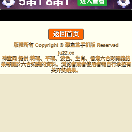
返回首页
版權所有 Copyright © 聚宝盆手机版 Reserved
ju22.cc
神童网 提供:特碼、平碼、波色、生肖、香港六合彩開獎結
果等關於六合知識的資料。浏览者或者使用者需自行承担有
关开奖结果。