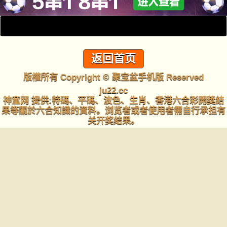
返回首页
版權所有 Copyright © 聚宝盆手机版 Reserved
ju22.cc
神童网 提供:特碼、平碼、波色、生肖、香港六合彩開獎結
果等關於六合知識的資料。浏览者或者使用者需自行承担有
关开奖结果。