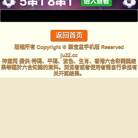
返回首页
版權所有 Copyright © 聚宝盆手机版 Reserved
ju22.cc
神童网 提供:特碼、平碼、波色、生肖、香港六合彩開獎結
果等關於六合知識的資料。浏览者或者使用者需自行承担有
关开奖结果。