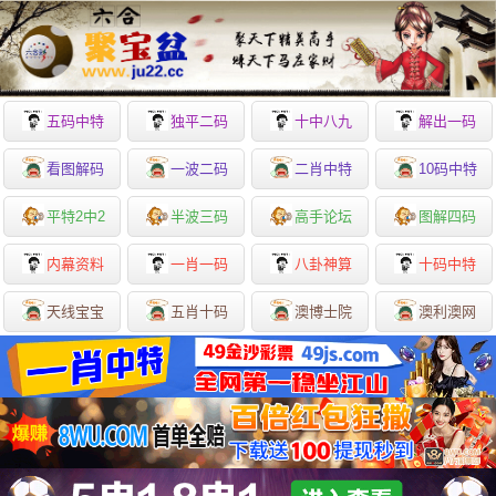
五码中特
独平二码
十中八九
解出一码
看图解码
一波二码
二肖中特
10码中特
平特2中2
半波三码
高手论坛
图解四码
内幕资料
一肖一码
八卦神算
十码中特
天线宝宝
五肖十码
澳博士院
澳利澳网