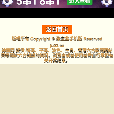
返回首页
版權所有 Copyright © 聚宝盆手机版 Reserved
ju22.cc
神童网 提供:特碼、平碼、波色、生肖、香港六合彩開獎結
果等關於六合知識的資料。浏览者或者使用者需自行承担有
关开奖结果。