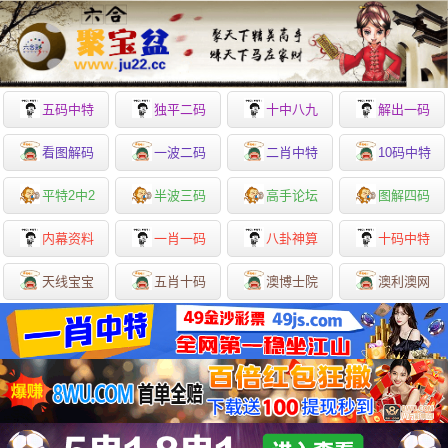
五码中特
独平二码
十中八九
解出一码
看图解码
一波二码
二肖中特
10码中特
平特2中2
半波三码
高手论坛
图解四码
内幕资料
一肖一码
八卦神算
十码中特
天线宝宝
五肖十码
澳博士院
澳利澳网