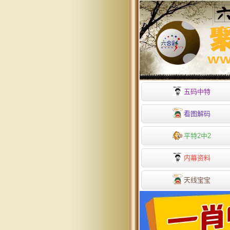
五码中特
看图解码
平特2中2
内幕资料
天线宝宝