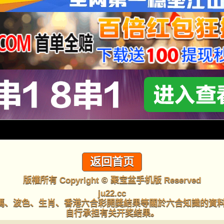
返回首页
版權所有 Copyright © 聚宝盆手机版 Reserved
ju22.cc
平碼、波色、生肖、香港六合彩開獎結果等關於六合知識的資
自行承担有关开奖结果。