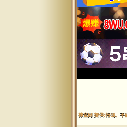
神童网 提供:特碼、