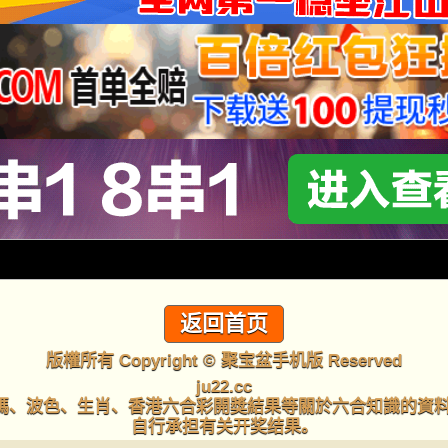
返回首页
版權所有 Copyright © 聚宝盆手机版 Reserved
ju22.cc
平碼、波色、生肖、香港六合彩開獎結果等關於六合知識的資
自行承担有关开奖结果。