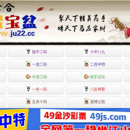
独平二码
十中八九
一波二码
二肖中特
半波三码
高手论坛
一肖一码
八卦神算
五肖十码
澳博士院