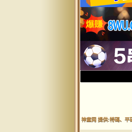
神童网 提供:特碼、