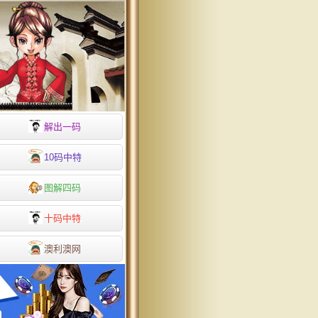
解出一码
10码中特
图解四码
十码中特
澳利澳网