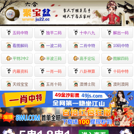
五码中特
独平二码
十中八九
解出一码
看图解码
一波二码
二肖中特
10码中特
平特2中2
半波三码
高手论坛
图解四码
内幕资料
一肖一码
八卦神算
十码中特
天线宝宝
五肖十码
澳博士院
澳利澳网