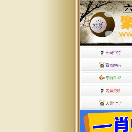
五码中特
看图解码
平特2中2
内幕资料
天线宝宝