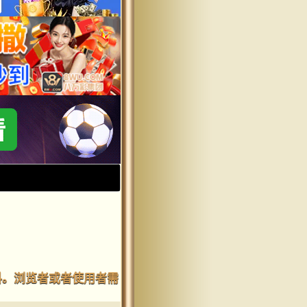
料。浏览者或者使用者需