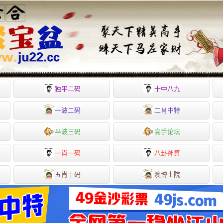
独平二码
十中八九
一波二码
二肖中特
半波三码
高手论坛
一肖一码
八卦神算
五肖十码
澳博士院