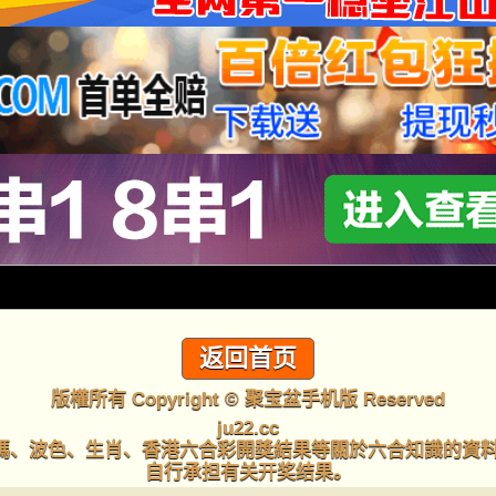
返回首页
版權所有 Copyright © 聚宝盆手机版 Reserved
ju22.cc
平碼、波色、生肖、香港六合彩開獎結果等關於六合知識的資
自行承担有关开奖结果。