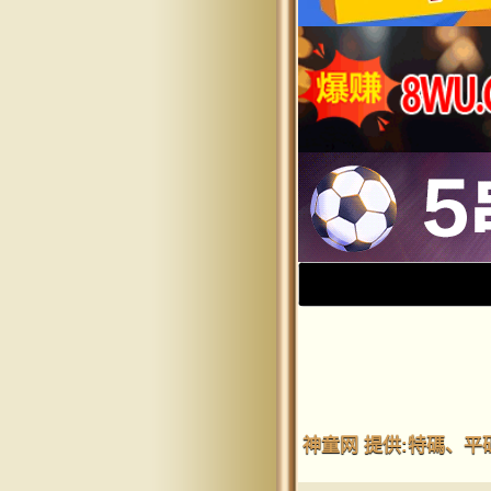
神童网 提供:特碼、