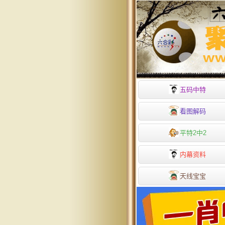
五码中特
看图解码
平特2中2
内幕资料
天线宝宝