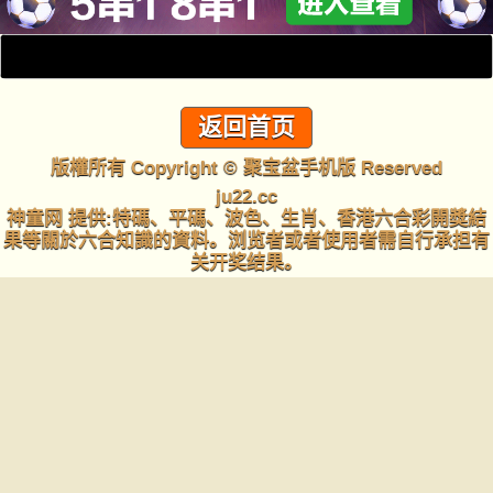
返回首页
版權所有 Copyright © 聚宝盆手机版 Reserved
ju22.cc
神童网 提供:特碼、平碼、波色、生肖、香港六合彩開獎結
果等關於六合知識的資料。浏览者或者使用者需自行承担有
关开奖结果。