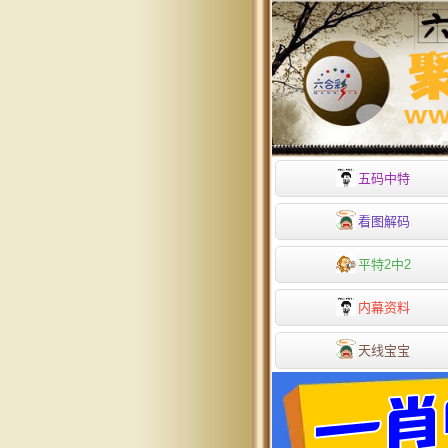
五码中特
看图解码
平特2中2
内幕资料
天线宝宝