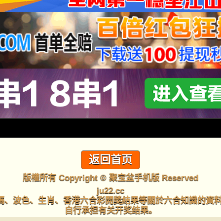
返回首页
版權所有 Copyright © 聚宝盆手机版 Reserved
ju22.cc
平碼、波色、生肖、香港六合彩開獎結果等關於六合知識的資
自行承担有关开奖结果。