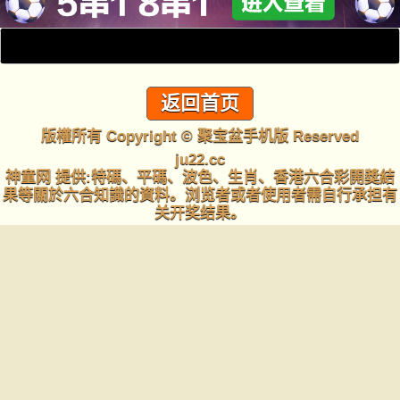
返回首页
版權所有 Copyright © 聚宝盆手机版 Reserved
ju22.cc
神童网 提供:特碼、平碼、波色、生肖、香港六合彩開獎結
果等關於六合知識的資料。浏览者或者使用者需自行承担有
关开奖结果。