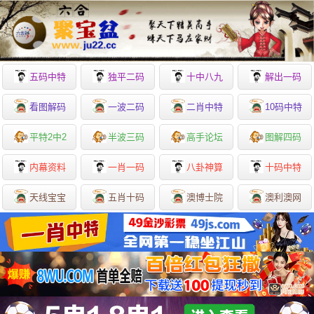
五码中特
独平二码
十中八九
解出一码
看图解码
一波二码
二肖中特
10码中特
平特2中2
半波三码
高手论坛
图解四码
内幕资料
一肖一码
八卦神算
十码中特
天线宝宝
五肖十码
澳博士院
澳利澳网