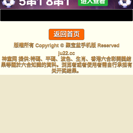
返回首页
版權所有 Copyright © 聚宝盆手机版 Reserved
ju22.cc
神童网 提供:特碼、平碼、波色、生肖、香港六合彩開獎結
果等關於六合知識的資料。浏览者或者使用者需自行承担有
关开奖结果。