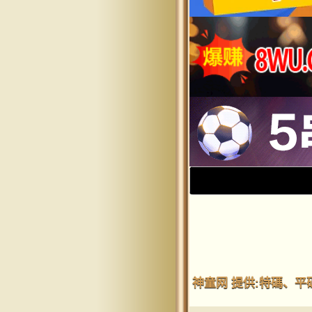
神童网 提供:特碼、