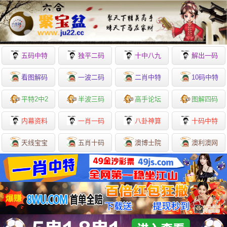
五码中特
独平二码
十中八九
解出一码
看图解码
一波二码
二肖中特
10码中特
平特2中2
半波三码
高手论坛
图解四码
内幕资料
一肖一码
八卦神算
十码中特
天线宝宝
五肖十码
澳博士院
澳利澳网