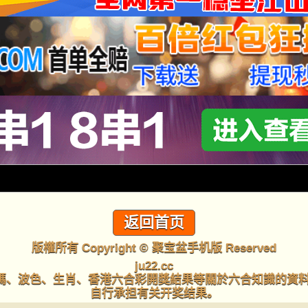
返回首页
版權所有 Copyright © 聚宝盆手机版 Reserved
ju22.cc
平碼、波色、生肖、香港六合彩開獎結果等關於六合知識的資
自行承担有关开奖结果。