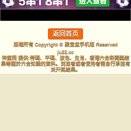
返回首页
版權所有 Copyright © 聚宝盆手机版 Reserved
ju22.cc
神童网 提供:特碼、平碼、波色、生肖、香港六合彩開獎結
果等關於六合知識的資料。浏览者或者使用者需自行承担有
关开奖结果。