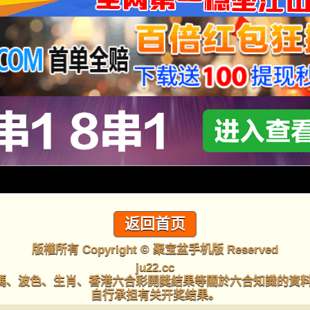
返回首页
版權所有 Copyright © 聚宝盆手机版 Reserved
ju22.cc
平碼、波色、生肖、香港六合彩開獎結果等關於六合知識的資
自行承担有关开奖结果。