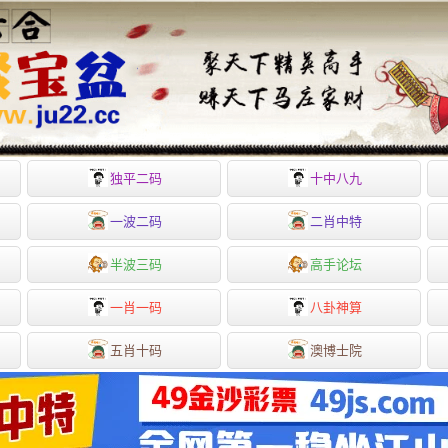
独平二码
十中八九
一波二码
二肖中特
半波三码
高手论坛
一肖一码
八卦神算
五肖十码
澳博士院