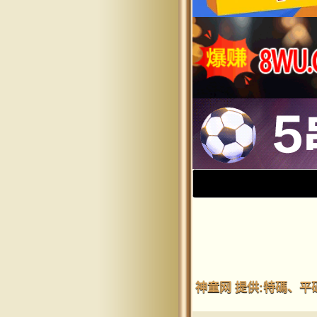
神童网 提供:特碼、