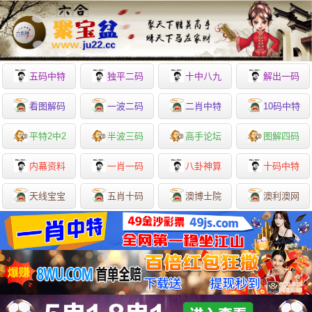
五码中特
独平二码
十中八九
解出一码
看图解码
一波二码
二肖中特
10码中特
平特2中2
半波三码
高手论坛
图解四码
内幕资料
一肖一码
八卦神算
十码中特
天线宝宝
五肖十码
澳博士院
澳利澳网