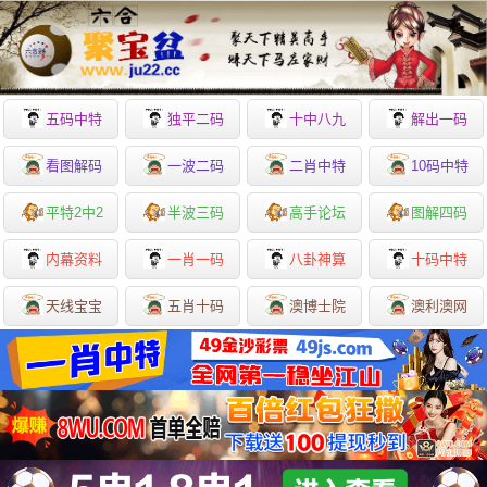
五码中特
独平二码
十中八九
解出一码
看图解码
一波二码
二肖中特
10码中特
平特2中2
半波三码
高手论坛
图解四码
内幕资料
一肖一码
八卦神算
十码中特
天线宝宝
五肖十码
澳博士院
澳利澳网