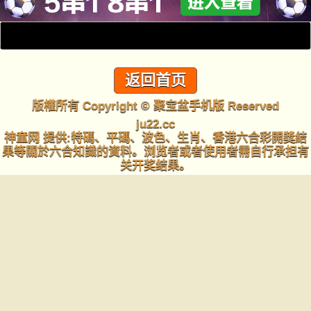
返回首页
版權所有 Copyright © 聚宝盆手机版 Reserved
ju22.cc
神童网 提供:特碼、平碼、波色、生肖、香港六合彩開獎結
果等關於六合知識的資料。浏览者或者使用者需自行承担有
关开奖结果。