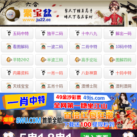
五码中特
独平二码
十中八九
解出一码
看图解码
一波二码
二肖中特
10码中特
平特2中2
半波三码
高手论坛
图解四码
内幕资料
一肖一码
八卦神算
十码中特
天线宝宝
五肖十码
澳博士院
澳利澳网