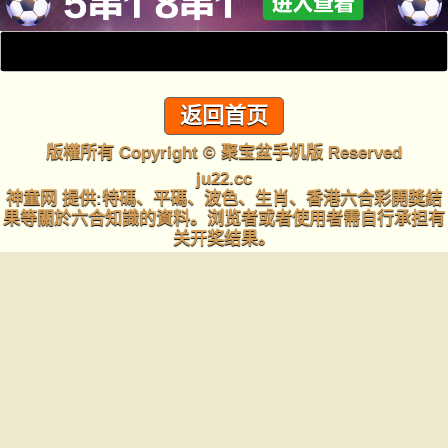
返回首页
版權所有 Copyright © 聚宝盆手机版 Reserved
ju22.cc
神童网 提供:特碼、平碼、波色、生肖、香港六合彩開獎結
果等關於六合知識的資料。浏览者或者使用者需自行承担有
关开奖结果。