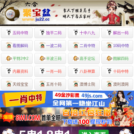
五码中特
独平二码
十中八九
解出一码
看图解码
一波二码
二肖中特
10码中特
平特2中2
半波三码
高手论坛
图解四码
内幕资料
一肖一码
八卦神算
十码中特
天线宝宝
五肖十码
澳博士院
澳利澳网