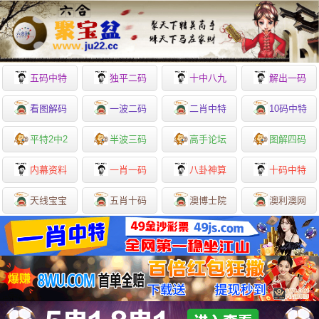
五码中特
独平二码
十中八九
解出一码
看图解码
一波二码
二肖中特
10码中特
平特2中2
半波三码
高手论坛
图解四码
内幕资料
一肖一码
八卦神算
十码中特
天线宝宝
五肖十码
澳博士院
澳利澳网