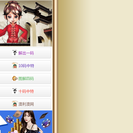
解出一码
10码中特
图解四码
十码中特
澳利澳网