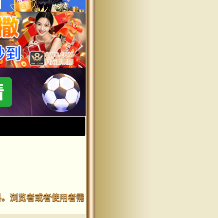
料。浏览者或者使用者需