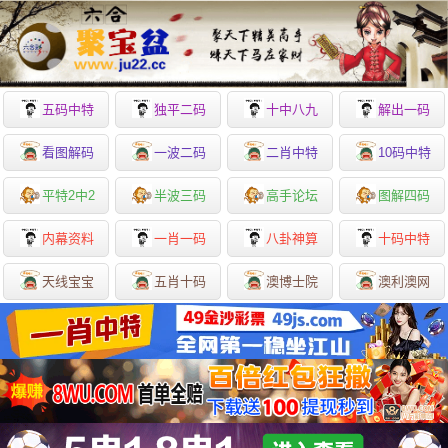
五码中特
独平二码
十中八九
解出一码
看图解码
一波二码
二肖中特
10码中特
平特2中2
半波三码
高手论坛
图解四码
内幕资料
一肖一码
八卦神算
十码中特
天线宝宝
五肖十码
澳博士院
澳利澳网