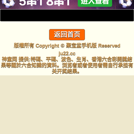
返回首页
版權所有 Copyright © 聚宝盆手机版 Reserved
ju22.cc
神童网 提供:特碼、平碼、波色、生肖、香港六合彩開獎結
果等關於六合知識的資料。浏览者或者使用者需自行承担有
关开奖结果。