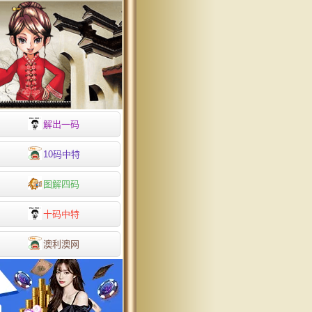
解出一码
10码中特
图解四码
十码中特
澳利澳网