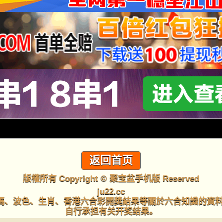
返回首页
版權所有 Copyright © 聚宝盆手机版 Reserved
ju22.cc
平碼、波色、生肖、香港六合彩開獎結果等關於六合知識的資
自行承担有关开奖结果。